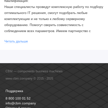
Квалификация:
Наши специалисты проведут комплексную работу по подбору
оптимального IT решения, смогут подобрать любые
комплектующие и не только к любому серверному
оборудованию. Помогут сверить совместимость с
соблюдением всех параметров. Имеем партнерство с
официальными производителями и проводим регулярное
Читать дальше
обучение сотрудников, что позволяет исключить ошибки даже
в самых сложных и нестандартных решениях.
CBM — components business machines
www.cbm.company © 2015 - 2026
Поддержка
8 800 100 01 52
info@cbm.company