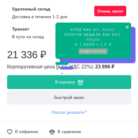
Удаленный склад
Очень мало
Доставка в течении 1-2 дня
×
Транзит
КУПИ КАК
ЮР. ЛИЦО
,
Предзаказ
ПОЛУЧИ КЕШБЭК КАК
ФИЗ.
В пути на склад
ЛИЦО
!
🎉
1
БАЛЛ =
1 ₽
🎉
21 336 ₽
ПОДРОБНЕЕ
Корпоративная цена (в т.ч. НДС 22%):
23 896 ₽
В корзину
Быстрый заказ
Нашли дешевле?
В избранное
В сравнение