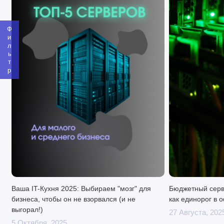
обслуживание всей системы.
Blade часто используются в кластерах данных, где требуется
Фильтр
большая вычислительная мощность в ограниченном
пространстве. Однако такая интенсивность работы
неизбежно приводит к выделению значительного количества
тепла. Поэтому устройства требуют эффективной системы
охлаждения, которая должна быть тщательно продумана и
реализована. Обычно охлаждение осуществляется с
помощью вентиляторов, кондиционеров и специальных
систем жидкостного охлаждения, которые эффективно
отводят тепло от оборудования.
Конструкция blade-сервера представляет собой тонкий,
узкий модуль, который размещается в специальном
корпусе, называемом "шасси". Она состоит из следующих
компонентов:
Ваша IT-Кухня 2025: Выбираем "мозг" для
Бюджетный серв
бизнеса, чтобы он не взорвался (и не
как единорог в 
Шасси.
Каркас, который содержит в себе питание,
выгорал!)
27 Августа, 202
охлаждение, интерконнекты и другие системы. Шасси
5 Октября, 2025