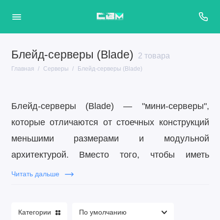
Блейд-серверы (Blade)
2 товара
Главная
Серверы
Блейд-серверы (Blade)
Блейд-серверы (Blade) — "мини-серверы",
которые отличаются от стоечных конструкций
меньшими размерами и модульной
архитектурой. Вместо того, чтобы иметь
отдельный корпус, как стоечный сервер, блейд-
Читать дальше
сервер представляет собой печатную плату,
оснащенную необходимыми компонентами:
Категории
процессором, памятью, сетевым контроллером