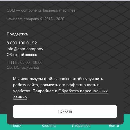
CBM — components business machines
www.cbm.company © 2015 - 2026
Поддержка
8 800 100 01 52
info@cbm.company
Обратный звонок
ПН-ПТ: 09:00 - 18:00
СБ, ВС: выходной
Мы в сети
Мы используем файлы cookie, чтобы улучшить
работу сайта, повысить его эффективность и
удобство. Подробнее в
Обработка персональных
данных
.
Принять
0
Поиск
Корзина
Избранное
Войти