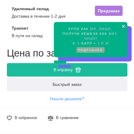
Удаленный склад
Предзаказ
Доставка в течении 1-2 дня
×
Транзит
КУПИ КАК
ЮР. ЛИЦО
,
Предзаказ
ПОЛУЧИ КЕШБЭК КАК
ФИЗ.
В пути на склад
ЛИЦО
!
🎉
1
БАЛЛ =
1 ₽
🎉
Цена по запросу
ПОДРОБНЕЕ
В корзину
Быстрый заказ
Нашли дешевле?
В избранное
В сравнение