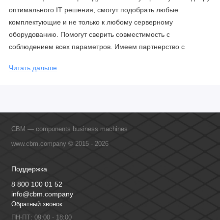
оптимального IT решения, смогут подобрать любые
комплектующие и не только к любому серверному
оборудованию. Помогут сверить совместимость с
соблюдением всех параметров. Имеем партнерство с
официальными производителями и проводим регулярное
Читать дальше
обучение сотрудников, что позволяет исключить ошибки даже
в самых сложных и нестандартных решениях.
CBM — components business machines
www.cbm.company © 2015 - 2026
Поддержка
8 800 100 01 52
info@cbm.company
Обратный звонок
ПН-ПТ: 09:00 - 18:00