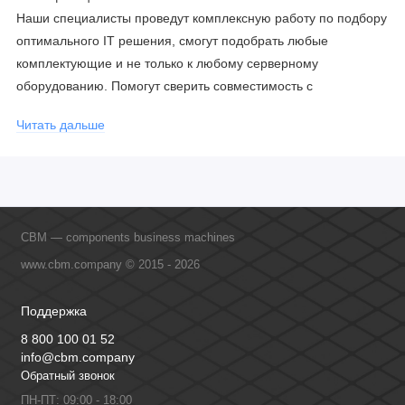
Наши специалисты проведут комплексную работу по подбору
оптимального IT решения, смогут подобрать любые
комплектующие и не только к любому серверному
оборудованию. Помогут сверить совместимость с
соблюдением всех параметров. Имеем партнерство с
Читать дальше
официальными производителями и проводим регулярное
обучение сотрудников, что позволяет исключить ошибки даже
в самых сложных и нестандартных решениях.
CBM — components business machines
www.cbm.company © 2015 - 2026
Поддержка
8 800 100 01 52
info@cbm.company
Обратный звонок
ПН-ПТ: 09:00 - 18:00