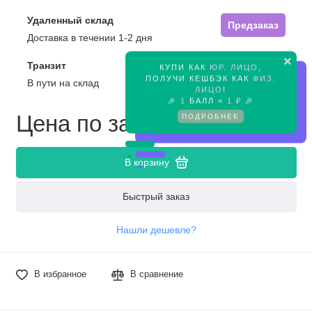
Удаленный склад
Предзаказ
Доставка в течении 1-2 дня
×
Транзит
КУПИ КАК
ЮР. ЛИЦО
,
Предзаказ
ПОЛУЧИ КЕШБЭК КАК
ФИЗ.
В пути на склад
ЛИЦО
!
🎉
1
БАЛЛ =
1 ₽
🎉
Цена по запросу
ПОДРОБНЕЕ
В корзину
Быстрый заказ
Нашли дешевле?
В избранное
В сравнение