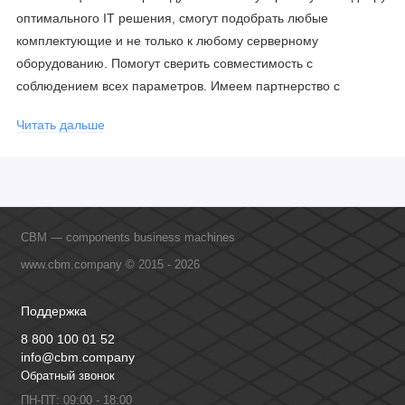
оптимального IT решения, смогут подобрать любые
комплектующие и не только к любому серверному
оборудованию. Помогут сверить совместимость с
соблюдением всех параметров. Имеем партнерство с
официальными производителями и проводим регулярное
Читать дальше
обучение сотрудников, что позволяет исключить ошибки даже
в самых сложных и нестандартных решениях.
CBM — components business machines
www.cbm.company © 2015 - 2026
Поддержка
8 800 100 01 52
info@cbm.company
Обратный звонок
ПН-ПТ: 09:00 - 18:00