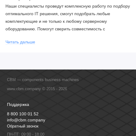
Наши специалисты проведут комплексную работу по подбору
оптимального IT решения, смогут подобрать любые
комплектующие и не только к любому серверному
оборудованию. Помогут сверить совместимость с
соблюдением всех параметров. Имеем партнерство с
Читать дальше
официальными производителями и проводим регулярное
обучение сотрудников, что позволяет исключить ошибки даже
в самых сложных и нестандартных решениях.
CBM — components business machines
www.cbm.company © 2015 - 2026
Поддержка
8 800 100 01 52
info@cbm.company
Обратный звонок
ПН-ПТ: 09:00 - 18:00