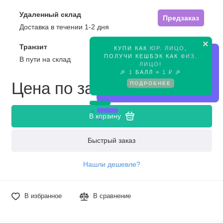
Удаленный склад
Предзаказ
Доставка в течении 1-2 дня
×
Транзит
КУПИ КАК
ЮР. ЛИЦО
,
Предзаказ
ПОЛУЧИ КЕШБЭК КАК
ФИЗ.
В пути на склад
ЛИЦО
!
🎉
1
БАЛЛ =
1 ₽
🎉
Цена по запросу
ПОДРОБНЕЕ
В корзину
Быстрый заказ
Нашли дешевле?
В избранное
В сравнение