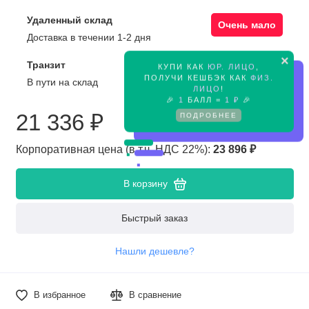
Удаленный склад
Очень мало
Доставка в течении 1-2 дня
×
Транзит
КУПИ КАК
ЮР. ЛИЦО
,
Предзаказ
ПОЛУЧИ КЕШБЭК КАК
ФИЗ.
В пути на склад
ЛИЦО
!
🎉
1
БАЛЛ =
1 ₽
🎉
21 336 ₽
ПОДРОБНЕЕ
Корпоративная цена (в т.ч. НДС 22%):
23 896 ₽
В корзину
Быстрый заказ
Нашли дешевле?
В избранное
В сравнение