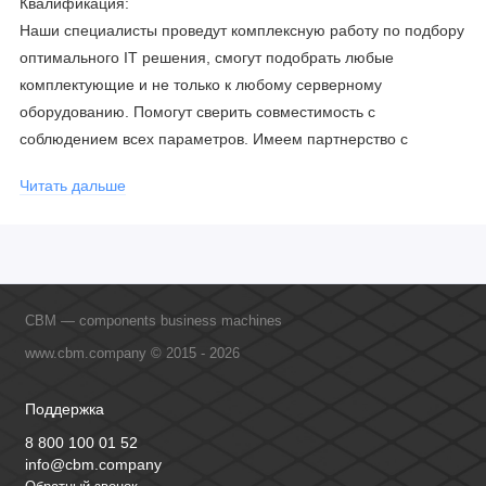
Квалификация:
Наши специалисты проведут комплексную работу по подбору
оптимального IT решения, смогут подобрать любые
комплектующие и не только к любому серверному
оборудованию. Помогут сверить совместимость с
соблюдением всех параметров. Имеем партнерство с
официальными производителями и проводим регулярное
Читать дальше
обучение сотрудников, что позволяет исключить ошибки даже
в самых сложных и нестандартных решениях.
CBM — components business machines
www.cbm.company © 2015 - 2026
Поддержка
8 800 100 01 52
info@cbm.company