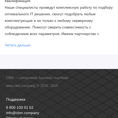
Квалификация:
Наши специалисты проведут комплексную работу по подбору
оптимального IT решения, смогут подобрать любые
комплектующие и не только к любому серверному
оборудованию. Помогут сверить совместимость с
соблюдением всех параметров. Имеем партнерство с
официальными производителями и проводим регулярное
Читать дальше
обучение сотрудников, что позволяет исключить ошибки даже
в самых сложных и нестандартных решениях.
CBM — components business machines
www.cbm.company © 2015 - 2026
Поддержка
8 800 100 01 52
info@cbm.company