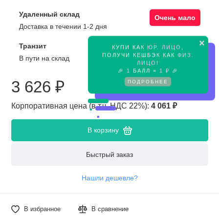
Удаленный склад
Очень мало
Доставка в течении 1-2 дня
×
Транзит
КУПИ КАК
ЮР. ЛИЦО
,
Предзаказ
ПОЛУЧИ КЕШБЭК КАК
ФИЗ.
В пути на склад
ЛИЦО
!
🎉
1
БАЛЛ =
1 ₽
🎉
3 626 ₽
ПОДРОБНЕЕ
Корпоративная цена (в т.ч. НДС 22%):
4 061 ₽
В корзину
Быстрый заказ
Нашли дешевле?
В избранное
В сравнение