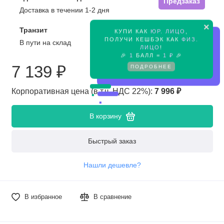
Предзаказ
Доставка в течении 1-2 дня
×
Транзит
КУПИ КАК
ЮР. ЛИЦО
,
Предзаказ
ПОЛУЧИ КЕШБЭК КАК
ФИЗ.
В пути на склад
ЛИЦО
!
🎉
1
БАЛЛ =
1 ₽
🎉
7 139 ₽
ПОДРОБНЕЕ
Корпоративная цена (в т.ч. НДС 22%):
7 996 ₽
В корзину
Быстрый заказ
Нашли дешевле?
В избранное
В сравнение