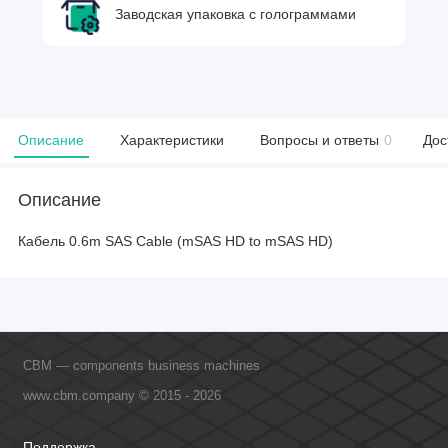
Заводская упаковка с голограммами
Описание
Характеристики
Вопросы и ответы
0
Дос
Описание
Кабель 0.6m SAS Cable (mSAS HD to mSAS HD)
CBM — components business machines
www.cbm.company © 2015 - 2026
Поддержка