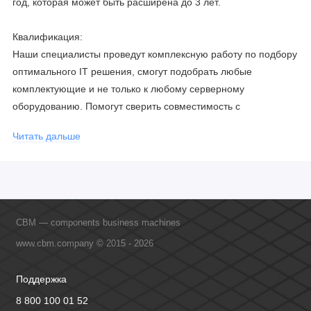
год, которая может быть расширена до 3 лет.
Квалификация:
Наши специалисты проведут комплексную работу по подбору
оптимального IT решения, смогут подобрать любые
комплектующие и не только к любому серверному
оборудованию. Помогут сверить совместимость с
соблюдением всех параметров. Имеем партнерство с
Читать дальше
официальными производителями и проводим регулярное
обучение сотрудников, что позволяет исключить ошибки даже
в самых сложных и не стандартных решениях.
CBM — components business machines
www.cbm.company © 2015 - 2026
Поддержка
8 800 100 01 52