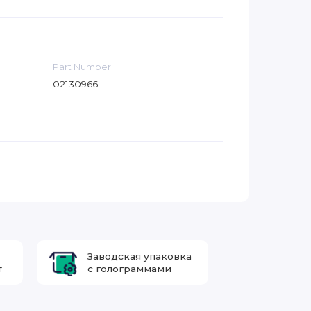
Part Number
02130966
Заводская упаковка
т
с голограммами