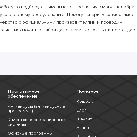
боту по подбору оптимального IT решения, смогут подобрат
у серверному оборудованию. Помогут сверить совместимост
нерство с официальными производителями и проводим
воляет исключить ошибки даже в самых сложных и нестандар
Программное
Полезное
обеспечение
Кешбэк
Антивирусы (антивирусные
Блог
программы)
IT аудит
Клиентские операционные
системы
Акции
Офисные программы
Разработка