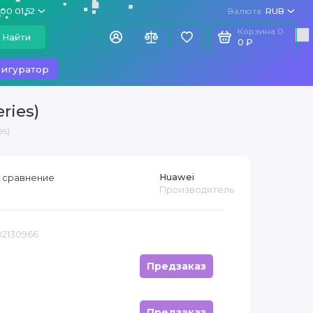
100 01 52
Валюта
RUB
Корзина
0
Найти
0 ₽
игуратор
ries)
es)
Huawei
 сравнение
Производитель
02130966
Предзаказ
Предзаказ