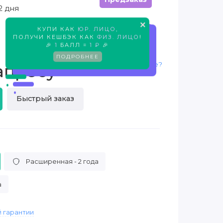
2 дня
×
КУПИ КАК
ЮР. ЛИЦО
,
Предзаказ
ПОЛУЧИ КЕШБЭК КАК
ФИЗ. ЛИЦО
!
🎉
1
БАЛЛ =
1 ₽
🎉
ПОДРОБНЕЕ
Нашли дешевле?
апросу
Быстрый заказ
Расширенная - 2 года
а
 гарантии