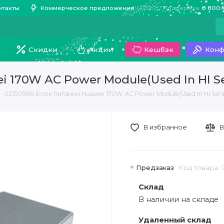
нтакты
Коммерческое предложение
Поддержка
8 800 
Скидки
Акции
Кешбэк
Конф
 170W AC Power Module(Used In HI Se
02130966 Блок питания Huawei 170W AC Power Module(Used In HI Seri
В избранное
В
Предзаказ
Код товара: 
Склад
В наличии на складе
Удаленный склад