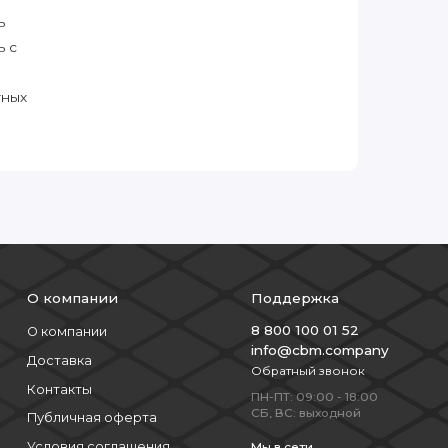
ь
ь с
тных
О компании
Поддержка
8 800 100 01 52
О компании
info@cbm.company
Доставка
Обратный звонок
Контакты
ПН-ПТ: 09:00 - 18:00
СБ, ВС: выходной
Публичная оферта
Условия соглашения
Мы в сети