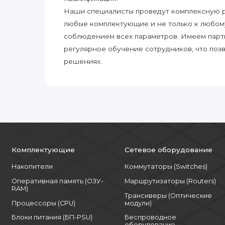
Наши специалисты проведут комплексную ра
любые комплектующие и не только к любом
соблюдением всех параметров. Имеем парт
регулярное обучение сотрудников, что поз
решениях.
Комплектующие
Сетевое оборудование
Накопители
Коммутаторы (Switches)
Оперативная память (ОЗУ-
Маршрутизаторы (Routers)
RAM)
Трансиверы (Оптические
Процессоры (CPU)
модули)
Блоки питания (БП-PSU)
Беспроводное
оборудование