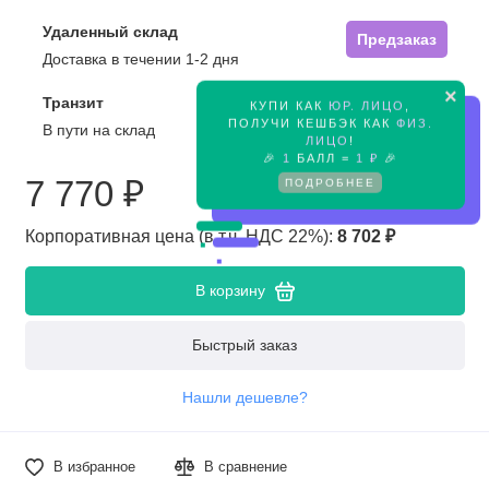
Удаленный склад
Предзаказ
Доставка в течении 1-2 дня
×
Транзит
КУПИ КАК
ЮР. ЛИЦО
,
Предзаказ
ПОЛУЧИ КЕШБЭК КАК
ФИЗ.
В пути на склад
ЛИЦО
!
🎉
1
БАЛЛ =
1 ₽
🎉
7 770 ₽
ПОДРОБНЕЕ
Корпоративная цена (в т.ч. НДС 22%):
8 702 ₽
В корзину
Быстрый заказ
Нашли дешевле?
В избранное
В сравнение