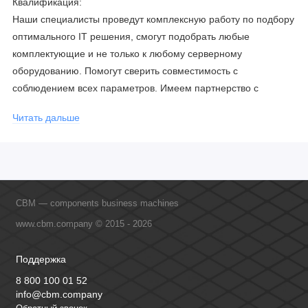
Квалификация:
Наши специалисты проведут комплексную работу по подбору
оптимального IT решения, смогут подобрать любые
комплектующие и не только к любому серверному
оборудованию. Помогут сверить совместимость с
соблюдением всех параметров. Имеем партнерство с
официальными производителями и проводим регулярное
Читать дальше
обучение сотрудников, что позволяет исключить ошибки даже
в самых сложных и нестандартных решениях.
CBM — components business machines
www.cbm.company © 2015 - 2026
Поддержка
8 800 100 01 52
info@cbm.company