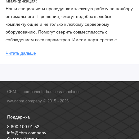
Квалификация:
Наши специалисты проведут комплексную работу по подбору
оптимального IT решения, смогут подобрать любые
комплектующие и не только к любому серверному
оборудованию. Помогут сверить совместимость с
соблюдением всех параметров. Имеем партнерство с
официальными производителями и проводим регулярное
Читать дальше
обучение сотрудников, что позволяет исключить ошибки даже
в самых сложных и нестандартных решениях.
CBM — components business machines
www.cbm.company © 2015 - 2026
Поддержка
8 800 100 01 52
info@cbm.company