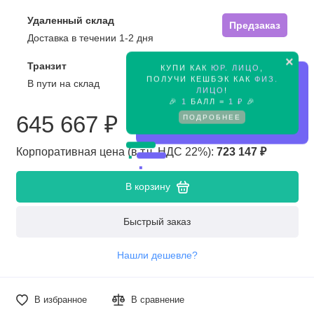
Удаленный склад
Предзаказ
Доставка в течении 1-2 дня
×
Транзит
КУПИ КАК
ЮР. ЛИЦО
,
Предзаказ
ПОЛУЧИ КЕШБЭК КАК
ФИЗ.
В пути на склад
ЛИЦО
!
🎉
1
БАЛЛ =
1 ₽
🎉
645 667 ₽
ПОДРОБНЕЕ
Корпоративная цена (в т.ч. НДС 22%):
723 147 ₽
В корзину
Быстрый заказ
Нашли дешевле?
В избранное
В сравнение