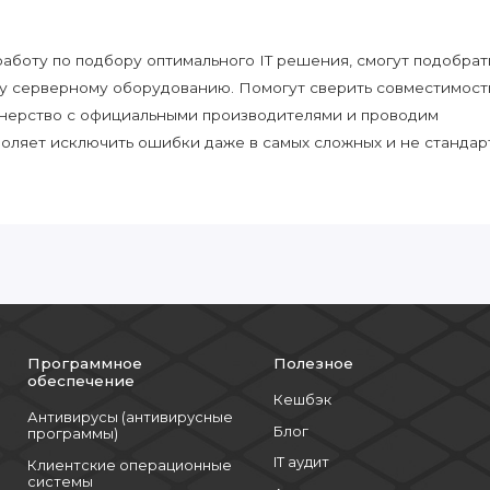
боту по подбору оптимального IT решения, смогут подобрат
у серверному оборудованию. Помогут сверить совместимост
нерство с официальными производителями и проводим
воляет исключить ошибки даже в самых сложных и не стандар
Программное
Полезное
обеспечение
Кешбэк
Антивирусы (антивирусные
Блог
программы)
IT аудит
Клиентские операционные
системы