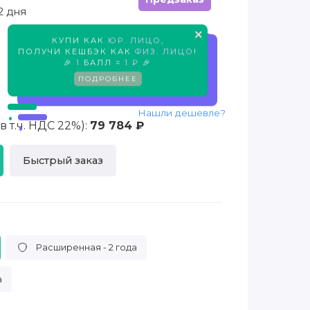
2 дня
×
КУПИ КАК
ЮР. ЛИЦО
,
Предзаказ
ПОЛУЧИ КЕШБЭК КАК
ФИЗ. ЛИЦО
!
🎉
1
БАЛЛ =
1 ₽
🎉
ПОДРОБНЕЕ
Нашли дешевле?
 т.ч. НДС 22%):
79 784 ₽
Быстрый заказ
Расширенная - 2 года
а