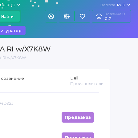
100 01 52
Валюта
RUB
Корзина
0
Найти
0 ₽
игуратор
TA RI w/X7K8W
TA RI w/X7K8W
Dell
 сравнение
Производитель
04D92J
Предзаказ
Предзаказ