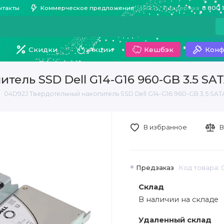
нтакты
Коммерческое предложение
Поддержка
8 800 
Скидки
Акции
Кешбэк
Конф
тель SSD Dell G14-G16 960-GB 3.5 SA
04D92J Твердотельный накопитель SSD Dell G14-G16 960-GB 3.5 SA
В избранное
В
Предзаказ
Код товара: 
Склад
В наличии на складе
Удаленный склад