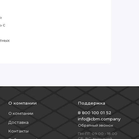
ь
ь с
тных
О компании
Поддержка
8 800 100 01 52
О компании
info@cbm.company
Доставка
Обратный звонок
Контакты
ПН-ПТ: 09:00 - 18:00
СБ, ВС: выходной