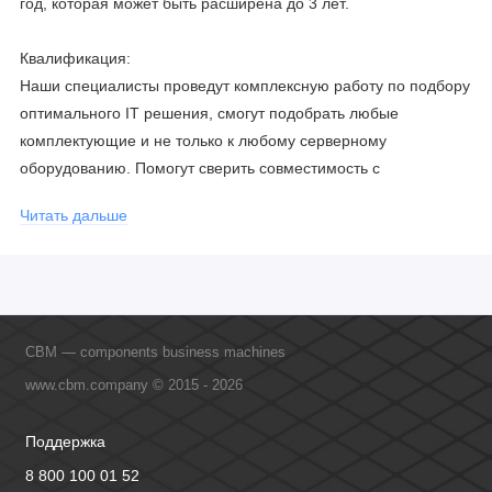
год, которая может быть расширена до 3 лет.
Квалификация:
Наши специалисты проведут комплексную работу по подбору
оптимального IT решения, смогут подобрать любые
комплектующие и не только к любому серверному
оборудованию. Помогут сверить совместимость с
соблюдением всех параметров. Имеем партнерство с
Читать дальше
официальными производителями и проводим регулярное
обучение сотрудников, что позволяет исключить ошибки даже
в самых сложных и не стандартных решениях.
CBM — components business machines
www.cbm.company © 2015 - 2026
Поддержка
8 800 100 01 52