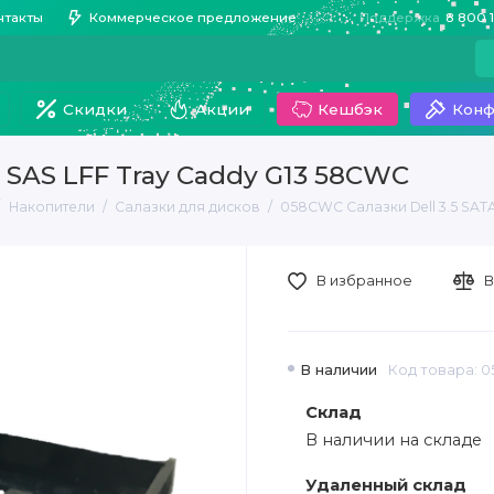
нтакты
Коммерческое предложение
Поддержка
8 800 
Скидки
Акции
Кешбэк
Конф
A SAS LFF Tray Caddy G13 58CWC
Накопители
Салазки для дисков
058CWC Салазки Dell 3.5 SAT
В избранное
В
В наличии
Код товара: 
Склад
В наличии на складе
Удаленный склад