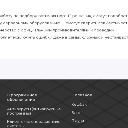
боту по подбору оптимального IT решения, смогут подобрат
у серверному оборудованию. Помогут сверить совместимост
нерство с официальными производителями и проводим
воляет исключить ошибки даже в самых сложных и нестандар
Программное
Полезное
обеспечение
Кешбэк
Антивирусы (антивирусные
Блог
программы)
IT аудит
Клиентские операционные
системы