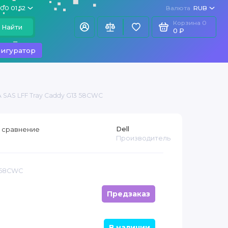
100 01 52
Валюта
RUB
Корзина
0
Найти
0 ₽
игуратор
A SAS LFF Tray Caddy G13 58CWC
Dell
 сравнение
Производитель
058CWC
Предзаказ
В наличии