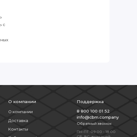
ь
ь с
тных
О компании
Поддержка
8 800 100 01 52
О компании
info@cbm.company
Доставка
Обратный звонок
Контакты
ПН-ПТ: 09:00 - 18:00
СБ, ВС: выходной