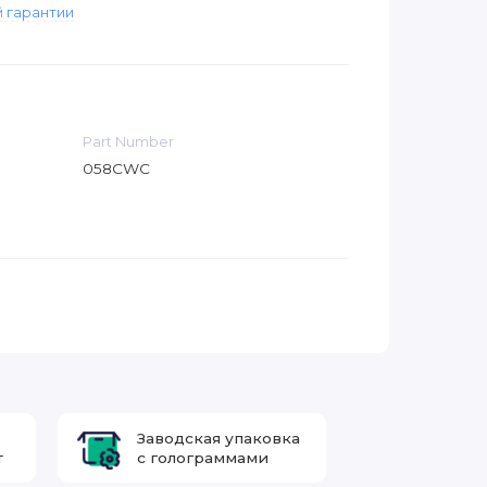
 гарантии
Part Number
058CWC
Заводская упаковка
т
с голограммами