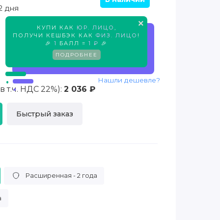
2 дня
×
КУПИ КАК
ЮР. ЛИЦО
,
Предзаказ
ПОЛУЧИ КЕШБЭК КАК
ФИЗ. ЛИЦО
!
🎉
1
БАЛЛ =
1 ₽
🎉
ПОДРОБНЕЕ
Нашли дешевле?
 т.ч. НДС 22%):
2 036 ₽
Быстрый заказ
Расширенная - 2 года
а