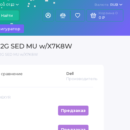
100 01 52
Валюта
RUB
Корзина
0
Найти
0 ₽
игуратор
S 12G SED MU w/X7K8W
 12G SED MU w/X7K8W
Dell
 сравнение
Производитель
06XYR
Предзаказ
Предзаказ