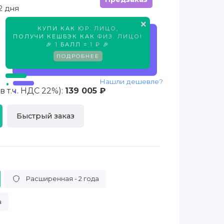
2 дня
×
КУПИ КАК
ЮР. ЛИЦО
,
Предзаказ
ПОЛУЧИ КЕШБЭК КАК
ФИЗ. ЛИЦО
!
🎉
1
БАЛЛ =
1 ₽
🎉
ПОДРОБНЕЕ
Нашли дешевле?
 т.ч. НДС 22%):
139 005 ₽
Быстрый заказ
Расширенная - 2 года
а