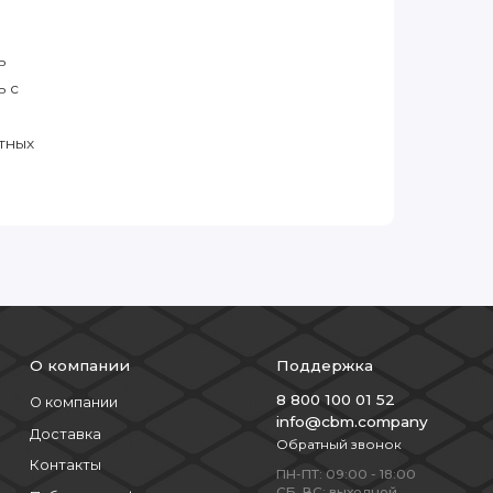
ь
ь с
тных
О компании
Поддержка
8 800 100 01 52
О компании
info@cbm.company
Доставка
Обратный звонок
Контакты
ПН-ПТ: 09:00 - 18:00
СБ, ВС: выходной