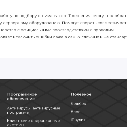
боту по подбору оптимального IT решения, смогут подобрат
у серверному оборудованию. Помогут сверить совместимост
нерство с официальными производителями и проводим
воляет исключить ошибки даже в самых сложных и не стандар
Программное
Полезное
обеспечение
Кешбэк
Антивирусы (антивирусные
Блог
программы)
IT аудит
Клиентские операционные
системы