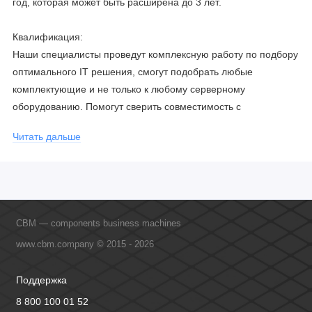
год, которая может быть расширена до 3 лет.
Квалификация:
Наши специалисты проведут комплексную работу по подбору
оптимального IT решения, смогут подобрать любые
комплектующие и не только к любому серверному
оборудованию. Помогут сверить совместимость с
соблюдением всех параметров. Имеем партнерство с
Читать дальше
официальными производителями и проводим регулярное
обучение сотрудников, что позволяет исключить ошибки даже
в самых сложных и не стандартных решениях.
CBM — components business machines
www.cbm.company © 2015 - 2026
Поддержка
8 800 100 01 52