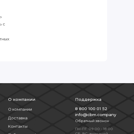
ь
ь с
тных
О компании
Поддержка
8 800 100 01 52
О компании
info@cbm.company
Доставка
Обратный звонок
Контакты
ПН-ПТ: 09:00 - 18:00
СБ, ВС: выходной