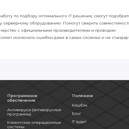
боту по подбору оптимального IT решения, смогут подобрат
у серверному оборудованию. Помогут сверить совместимост
нерство с официальными производителями и проводим
воляет исключить ошибки даже в самых сложных и не стандар
Программное
Полезное
обеспечение
Кешбэк
Антивирусы (антивирусные
Блог
программы)
IT аудит
Клиентские операционные
системы