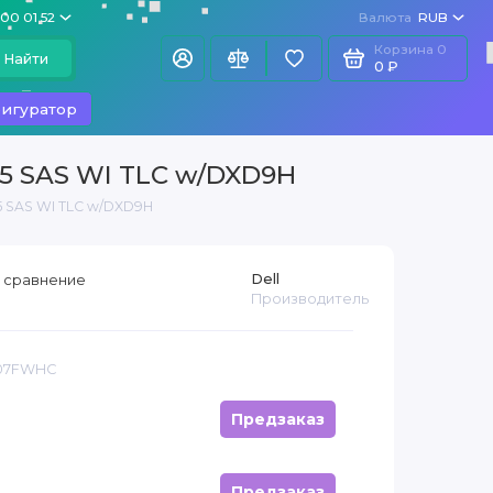
100 01 52
Валюта
RUB
Корзина
0
Найти
0 ₽
игуратор
.5 SAS WI TLC w/DXD9H
5 SAS WI TLC w/DXD9H
Dell
 сравнение
Производитель
 07FWHC
Предзаказ
Предзаказ