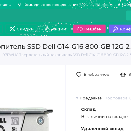
нтакты
Коммерческое предложение
Поддержка
8 800 
Скидки
Акции
Кешбэк
Конф
тель SSD Dell G14-G16 800-GB 12G 2
07FWHC Твердотельный накопитель SSD Dell G14-G16 800-GB 12G 2.
В избранное
В
Предзаказ
Код товара:
Склад
В наличии на складе
Удаленный склад