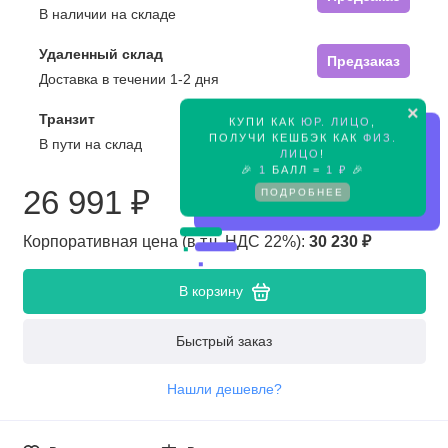
В наличии на складе
Удаленный склад
Предзаказ
Доставка в течении 1-2 дня
×
Транзит
КУПИ КАК
ЮР. ЛИЦО
,
Предзаказ
ПОЛУЧИ КЕШБЭК КАК
ФИЗ.
В пути на склад
ЛИЦО
!
🎉
1
БАЛЛ =
1 ₽
🎉
26 991 ₽
ПОДРОБНЕЕ
Корпоративная цена (в т.ч. НДС 22%):
30 230 ₽
В корзину
Быстрый заказ
Нашли дешевле?