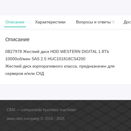
Описание
Характеристики
Вопросы и ответы
0
Дос
Описание
0B27978 Жесткий диск HDD WESTERN DIGITAL 1.8Tb
10000об/мин SAS 2.5 HUC101818CS4200
Жесткий диск корпоративного класса, предназначен для
серверов и/или СХД
CBM — components business machines
www.cbm.company © 2015 - 2026