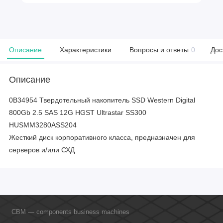
Описание
Характеристики
Вопросы и ответы
0
Дос
Описание
0B34954 Твердотельный накопитель SSD Western Digital
800Gb 2.5 SAS 12G HGST Ultrastar SS300
HUSMM3280ASS204
Жесткий диск корпоративного класса, предназначен для
серверов и/или СХД
CBM — components business machines