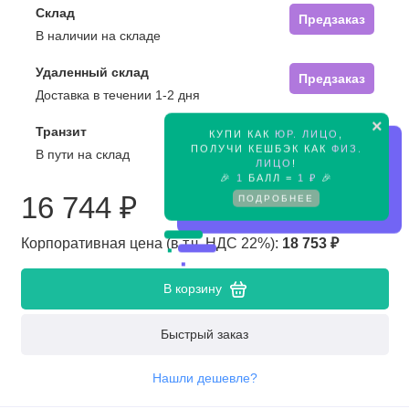
Склад
Предзаказ
В наличии на складе
Удаленный склад
Предзаказ
Доставка в течении 1-2 дня
×
Транзит
КУПИ КАК
ЮР. ЛИЦО
,
Предзаказ
ПОЛУЧИ КЕШБЭК КАК
ФИЗ.
В пути на склад
ЛИЦО
!
🎉
1
БАЛЛ =
1 ₽
🎉
16 744 ₽
ПОДРОБНЕЕ
Корпоративная цена (в т.ч. НДС 22%):
18 753 ₽
В корзину
Быстрый заказ
Нашли дешевле?