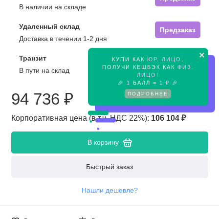
В наличии на складе
Удаленный склад
Предзаказ
Доставка в течении 1-2 дня
×
Транзит
КУПИ КАК
ЮР. ЛИЦО
,
Предзаказ
ПОЛУЧИ КЕШБЭК КАК
ФИЗ.
В пути на склад
ЛИЦО
!
🎉
1
БАЛЛ =
1 ₽
🎉
94 736 ₽
ПОДРОБНЕЕ
Корпоративная цена (в т.ч. НДС 22%):
106 104 ₽
В корзину
Быстрый заказ
Нашли дешевле?