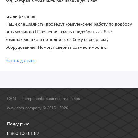
год, которая может быть расширена до 3 лет.
Квалификация:
Наши специалисты проведут комплексную работу по подбору
оптимального IT решения, смогут подобрать любые
комплектующие и не только к любому серверному
оборудованию. Помогут сверить совместимость с
соблюдением всех параметров. Имеем партнерство с
Читать дальше
официальными производителями и проводим регулярное
обучение сотрудников, что позволяет исключить ошибки даже
в самых сложных и не стандартных решениях.
CBM — components business machines
www.cbm.company © 2015 - 2026
Поддержка
8 800 100 01 52