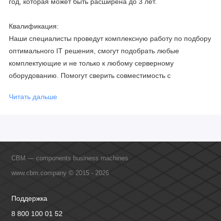
год, которая может быть расширена до 3 лет.
Квалификация:
Наши специалисты проведут комплексную работу по подбору
оптимального IT решения, смогут подобрать любые
комплектующие и не только к любому серверному
оборудованию. Помогут сверить совместимость с
соблюдением всех параметров. Имеем партнерство с
Читать дальше
официальными производителями и проводим регулярное
обучение сотрудников, что позволяет исключить ошибки даже
в самых сложных и не стандартных решениях.
CBM — components business machines
www.cbm.company © 2015 - 2026
Поддержка
8 800 100 01 52