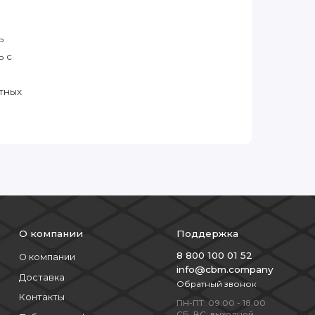
ь
ь с
тных
О компании
Поддержка
8 800 100 01 52
О компании
info@cbm.company
Доставка
Обратный звонок
Контакты
ПН-ПТ: 09:00 - 18:00
СБ, ВС: выходной