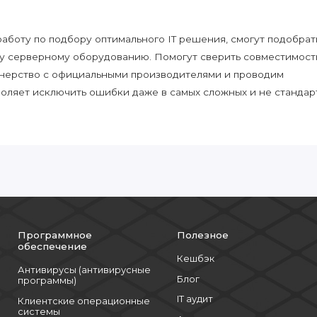
боту по подбору оптимального IT решения, смогут подобрат
у серверному оборудованию. Помогут сверить совместимост
нерство с официальными производителями и проводим
воляет исключить ошибки даже в самых сложных и не стандар
Программное
Полезное
обеспечение
Кешбэк
Антивирусы (антивирусные
Блог
программы)
IT аудит
Клиентские операционные
системы