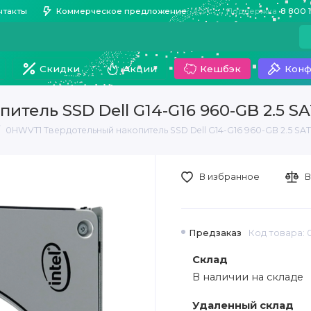
нтакты
Коммерческое предложение
Поддержка
8 800 
Скидки
Акции
Кешбэк
Конф
тель SSD Dell G14-G16 960-GB 2.5 S
0HWVT1 Твердотельный накопитель SSD Dell G14-G16 960-GB 2.5 SA
В избранное
В
Предзаказ
Код товара:
Склад
В наличии на складе
Удаленный склад