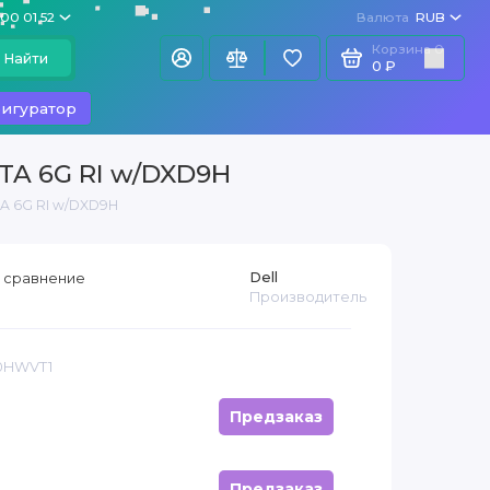
100 01 52
Валюта
RUB
Корзина
0
Найти
0 ₽
игуратор
ATA 6G RI w/DXD9H
TA 6G RI w/DXD9H
Dell
 сравнение
Производитель
 0HWVT1
Предзаказ
Предзаказ