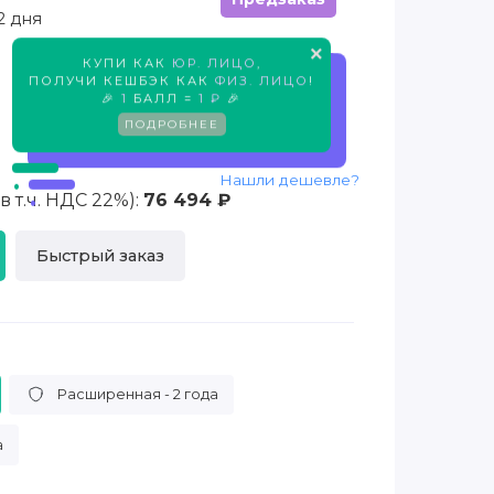
2 дня
×
КУПИ КАК
ЮР. ЛИЦО
,
Предзаказ
ПОЛУЧИ КЕШБЭК КАК
ФИЗ. ЛИЦО
!
🎉
1
БАЛЛ =
1 ₽
🎉
ПОДРОБНЕЕ
Нашли дешевле?
 т.ч. НДС 22%):
76 494 ₽
Быстрый заказ
Расширенная - 2 года
а