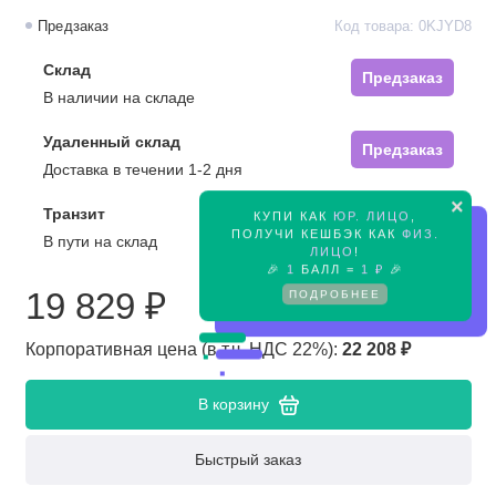
Предзаказ
Код товара: 0KJYD8
Склад
Предзаказ
В наличии на складе
Удаленный склад
Предзаказ
Доставка в течении 1-2 дня
×
Транзит
КУПИ КАК
ЮР. ЛИЦО
,
Предзаказ
ПОЛУЧИ КЕШБЭК КАК
ФИЗ.
В пути на склад
ЛИЦО
!
🎉
1
БАЛЛ =
1 ₽
🎉
19 829 ₽
ПОДРОБНЕЕ
Корпоративная цена (в т.ч. НДС 22%):
22 208 ₽
В корзину
Быстрый заказ