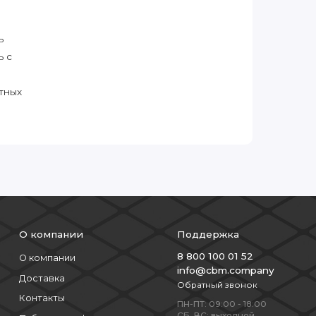
ь
ь с
тных
О компании
Поддержка
8 800 100 01 52
О компании
info@cbm.company
Доставка
Обратный звонок
Контакты
ПН-ПТ: 09:00 - 18:00
СБ, ВС: выходной