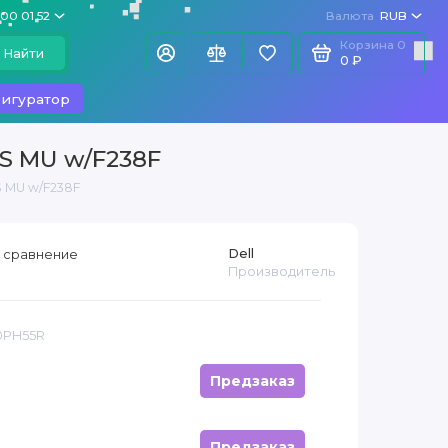
100 01 52
Валюта
RUB
Корзина
0
Найти
0 ₽
игуратор
AS MU w/F238F
S MU w/F238F
Dell
 сравнение
Производитель
0PH55R
Предзаказ
Предзаказ