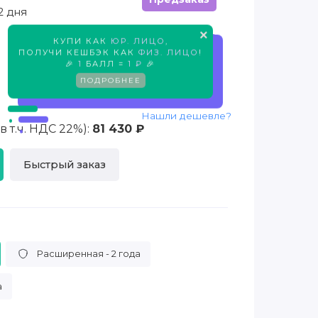
2 дня
×
КУПИ КАК
ЮР. ЛИЦО
,
Предзаказ
ПОЛУЧИ КЕШБЭК КАК
ФИЗ. ЛИЦО
!
🎉
1
БАЛЛ =
1 ₽
🎉
ПОДРОБНЕЕ
Нашли дешевле?
 т.ч. НДС 22%):
81 430 ₽
Быстрый заказ
Расширенная - 2 года
а