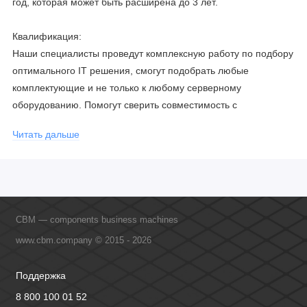
год, которая может быть расширена до 3 лет.
Квалификация:
Наши специалисты проведут комплексную работу по подбору
оптимального IT решения, смогут подобрать любые
комплектующие и не только к любому серверному
оборудованию. Помогут сверить совместимость с
соблюдением всех параметров. Имеем партнерство с
Читать дальше
официальными производителями и проводим регулярное
обучение сотрудников, что позволяет исключить ошибки даже
в самых сложных и не стандартных решениях.
CBM — components business machines
www.cbm.company © 2015 - 2026
Поддержка
8 800 100 01 52