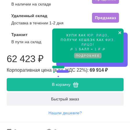
В наличии на складе
Удаленный склад
Предзаказ
Доставка в течении 1-2 дня
×
Транзит
КУПИ КАК
ЮР. ЛИЦО
,
Предзаказ
ПОЛУЧИ КЕШБЭК КАК
ФИЗ.
В пути на склад
ЛИЦО
!
🎉
1
БАЛЛ =
1 ₽
🎉
62 423 ₽
ПОДРОБНЕЕ
Корпоративная цена (в т.ч. НДС 22%):
69 914 ₽
В корзину
Быстрый заказ
Нашли дешевле?