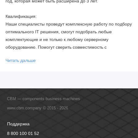
год, которая может быть расширена до 3 лет.
Квалификация:
Наши специалисты проведут комплексную работу по подбору
оптимального IT решения, смогут подобрать любые
комплектующие и не только к любому серверному
оборудованию. Помогут сверить совместимость с
соблюдением всех параметров. Имеем партнерство с
Читать дальше
официальными производителями и проводим регулярное
обучение сотрудников, что позволяет исключить ошибки даже
в самых сложных и не стандартных решениях.
CBM — components business machines
www.cbm.company © 2015 - 2026
Поддержка
8 800 100 01 52