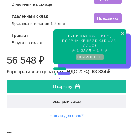
В наличии на складе
Удаленный склад
Предзаказ
Доставка в течении 1-2 дня
×
Транзит
КУПИ КАК
ЮР. ЛИЦО
,
Предзаказ
ПОЛУЧИ КЕШБЭК КАК
ФИЗ.
В пути на склад
ЛИЦО
!
🎉
1
БАЛЛ =
1 ₽
🎉
56 548 ₽
ПОДРОБНЕЕ
Корпоративная цена (в т.ч. НДС 22%):
63 334 ₽
В корзину
Быстрый заказ
Нашли дешевле?