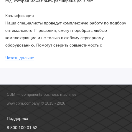
год, которая может быть расширена до 3 лет.
Квалификация:
Наши специалисты проведут комплексную работу по подбору
оптимального IT решения, смогут подобрать любые
комплектующие и не только к любому серверному
оборудованию. Помогут сверить совместимость с
соблюдением всех параметров. Имеем партнерство с
Читать дальше
официальными производителями и проводим регулярное
обучение сотрудников, что позволяет исключить ошибки даже
в самых сложных и не стандартных решениях.
CBM — components business machines
www.cbm.company © 2015 - 2026
Поддержка
8 800 100 01 52