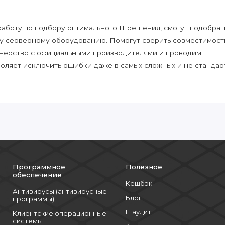
боту по подбору оптимального IT решения, смогут подобрат
у серверному оборудованию. Помогут сверить совместимост
нерство с официальными производителями и проводим
воляет исключить ошибки даже в самых сложных и не стандар
Программное
Полезное
обеспечение
Кешбэк
Антивирусы (антивирусные
Блог
программы)
IT аудит
Клиентские операционные
системы