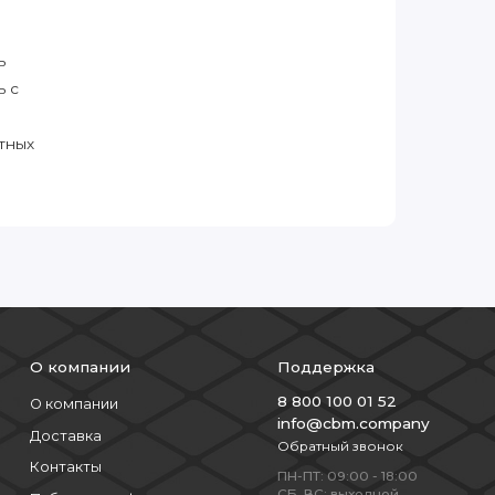
ь
ь с
тных
О компании
Поддержка
8 800 100 01 52
О компании
info@cbm.company
Доставка
Обратный звонок
Контакты
ПН-ПТ: 09:00 - 18:00
СБ, ВС: выходной