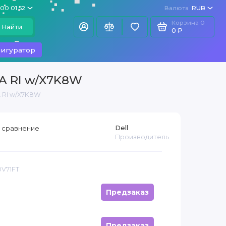
100 01 52
Валюта
RUB
Корзина
0
Найти
0 ₽
игуратор
TA RI w/X7K8W
A RI w/X7K8W
Dell
 сравнение
Производитель
0V71FT
Предзаказ
Предзаказ