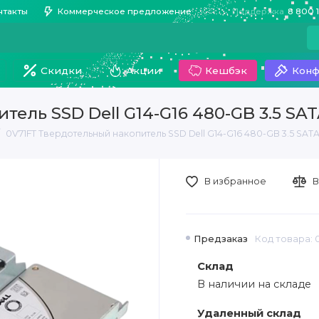
нтакты
Коммерческое предложение
Поддержка
8 800 
Скидки
Акции
Кешбэк
Конф
тель SSD Dell G14-G16 480-GB 3.5 SA
0V71FT Твердотельный накопитель SSD Dell G14-G16 480-GB 3.5 SAT
В избранное
В
Предзаказ
Код товара: 
Склад
В наличии на складе
Удаленный склад