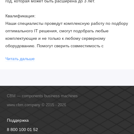
год, которая может быть расширена до 3 лет.
Квалификация:
Наши специалисты проведут комплексную работу по подбору
оптимального IT решения, смогут подобрать любые
комплектующие и не только к любому серверному
оборудованию. Помогут сверить совместимость с
соблюдением всех параметров. Имеем партнерство с
Читать дальше
официальными производителями и проводим регулярное
обучение сотрудников, что позволяет исключить ошибки даже
в самых сложных и не стандартных решениях.
CBM — components business machines
www.cbm.company © 2015 - 2026
Поддержка
8 800 100 01 52