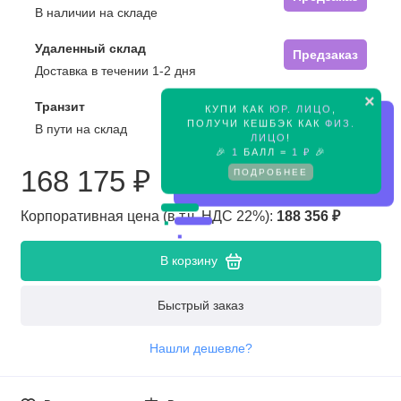
В наличии на складе
Удаленный склад
Предзаказ
Доставка в течении 1-2 дня
×
Транзит
КУПИ КАК
ЮР. ЛИЦО
,
Предзаказ
ПОЛУЧИ КЕШБЭК КАК
ФИЗ.
В пути на склад
ЛИЦО
!
🎉
1
БАЛЛ =
1 ₽
🎉
168 175 ₽
ПОДРОБНЕЕ
Корпоративная цена (в т.ч. НДС 22%):
188 356 ₽
В корзину
Быстрый заказ
Нашли дешевле?