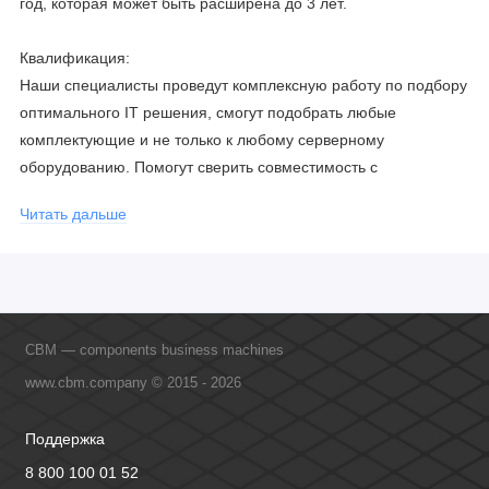
год, которая может быть расширена до 3 лет.
Квалификация:
Наши специалисты проведут комплексную работу по подбору
оптимального IT решения, смогут подобрать любые
комплектующие и не только к любому серверному
оборудованию. Помогут сверить совместимость с
соблюдением всех параметров. Имеем партнерство с
Читать дальше
официальными производителями и проводим регулярное
обучение сотрудников, что позволяет исключить ошибки даже
в самых сложных и не стандартных решениях.
CBM — components business machines
www.cbm.company © 2015 - 2026
Поддержка
8 800 100 01 52