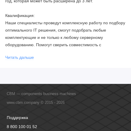
год, которая может быть расширена до 3 лет.
Квалификация:
Наши специалисты проведут комплексную работу по подбору
оптимального IT решения, смогут подобрать любые
комплектующие и не только к любому серверному
оборудованию. Помогут сверить совместимость с
соблюдением всех параметров. Имеем партнерство с
Читать дальше
официальными производителями и проводим регулярное
обучение сотрудников, что позволяет исключить ошибки даже
в самых сложных и не стандартных решениях.
CBM — components business machines
www.cbm.company © 2015 - 2026
Поддержка
8 800 100 01 52