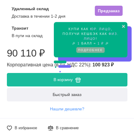
Удаленный склад
Предзаказ
Доставка в течении 1-2 дня
×
Транзит
КУПИ КАК
ЮР. ЛИЦО
,
Предзаказ
ПОЛУЧИ КЕШБЭК КАК
ФИЗ.
В пути на склад
ЛИЦО
!
🎉
1
БАЛЛ =
1 ₽
🎉
90 110 ₽
ПОДРОБНЕЕ
Корпоративная цена (в т.ч. НДС 22%):
100 923 ₽
В корзину
Быстрый заказ
Нашли дешевле?
В избранное
В сравнение