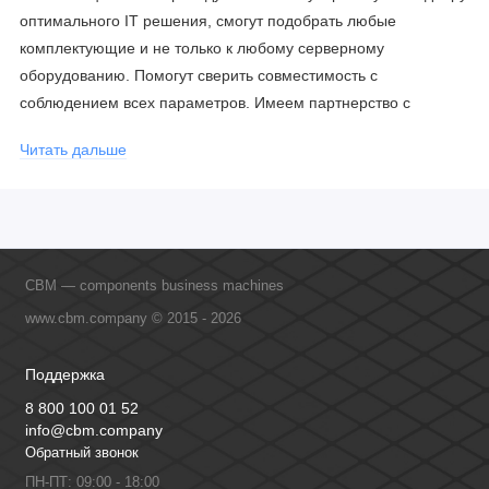
оптимального IT решения, смогут подобрать любые
комплектующие и не только к любому серверному
оборудованию. Помогут сверить совместимость с
соблюдением всех параметров. Имеем партнерство с
официальными производителями и проводим регулярное
Читать дальше
обучение сотрудников, что позволяет исключить ошибки даже
в самых сложных и нестандартных решениях.
CBM — components business machines
www.cbm.company © 2015 - 2026
Поддержка
8 800 100 01 52
info@cbm.company
Обратный звонок
ПН-ПТ: 09:00 - 18:00