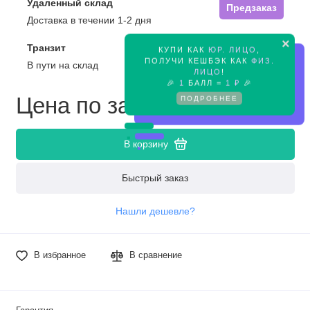
Удаленный склад
Предзаказ
Доставка в течении 1-2 дня
×
Транзит
КУПИ КАК
ЮР. ЛИЦО
,
Предзаказ
ПОЛУЧИ КЕШБЭК КАК
ФИЗ.
В пути на склад
ЛИЦО
!
🎉
1
БАЛЛ =
1 ₽
🎉
Цена по запросу
ПОДРОБНЕЕ
В корзину
Быстрый заказ
Нашли дешевле?
В избранное
В сравнение