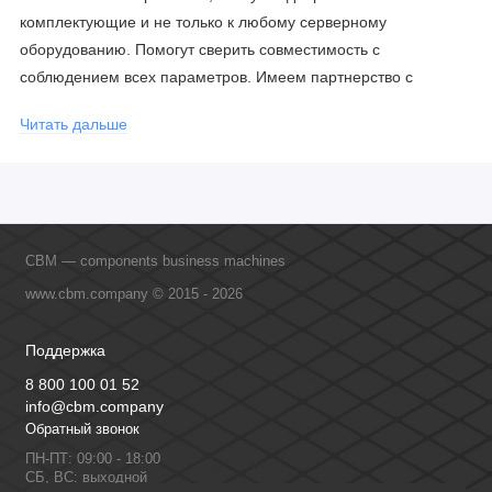
комплектующие и не только к любому серверному
оборудованию. Помогут сверить совместимость с
соблюдением всех параметров. Имеем партнерство с
официальными производителями и проводим регулярное
Читать дальше
обучение сотрудников, что позволяет исключить ошибки даже
в самых сложных и нестандартных решениях.
CBM — components business machines
www.cbm.company © 2015 - 2026
Поддержка
8 800 100 01 52
info@cbm.company
Обратный звонок
ПН-ПТ: 09:00 - 18:00
СБ, ВС: выходной