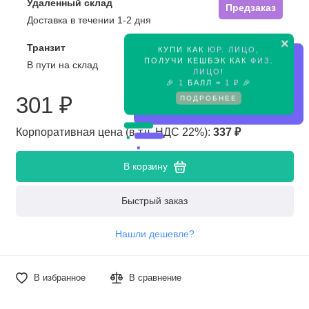
Удаленный склад
Предзаказ
Доставка в течении 1-2 дня
×
Транзит
КУПИ КАК
ЮР. ЛИЦО
,
Предзаказ
ПОЛУЧИ КЕШБЭК КАК
ФИЗ.
В пути на склад
ЛИЦО
!
🎉
1
БАЛЛ =
1 ₽
🎉
301 ₽
ПОДРОБНЕЕ
Корпоративная цена (в т.ч. НДС 22%):
337 ₽
В корзину
Быстрый заказ
Нашли дешевле?
В избранное
В сравнение