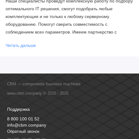
Наши специалисты проведут комплексную работу по подбору
оптимального IT решения, смогут подобрать любые
комплектующие и не только к любому серверному
оборудованию. Помогут сверить совместимость с
соблюдением всех параметров. Имеем партнерство с
официальными производителями и проводим регулярное
Читать дальше
обучение сотрудников, что позволяет исключить ошибки даже
в самых сложных и нестандартных решениях.
CBM — components business machines
www.cbm.company © 2015 - 2026
Поддержка
8 800 100 01 52
info@cbm.company
Обратный звонок