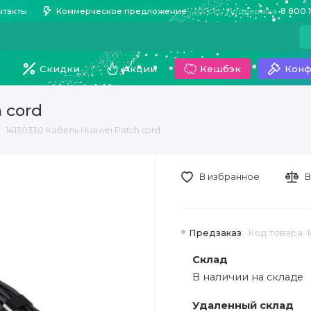
нтакты
Коммерческое предложение
Поддержка
8 800 
Скидки
Акции
Кешбэк
Конф
 cord
14130330 Кабель Huawei Patch cord
В избранное
В
Предзаказ
Код товара: 
Склад
В наличии на складе
Удаленный склад