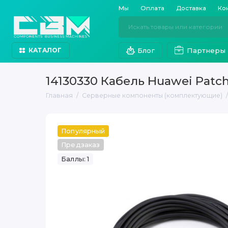
Мы
Оплата
Доставка
Ко
Блог
Партнеры
КАТАЛОГ
14130330 Кабель Huawei Patch
Главная
Серверные компоненты (комплектующие)
Популярный
Предзаказ
Баллы: 1