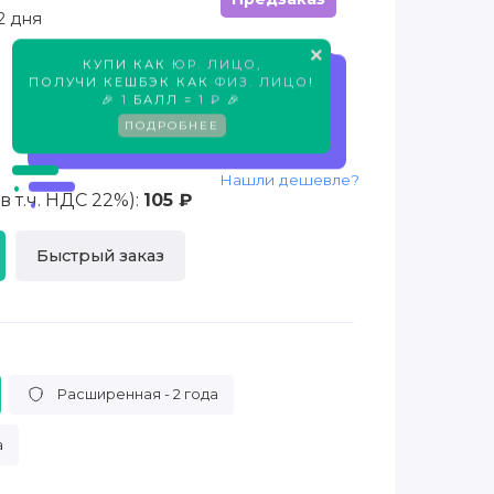
2 дня
×
КУПИ КАК
ЮР. ЛИЦО
,
Предзаказ
ПОЛУЧИ КЕШБЭК КАК
ФИЗ. ЛИЦО
!
🎉
1
БАЛЛ =
1 ₽
🎉
ПОДРОБНЕЕ
Нашли дешевле?
 т.ч. НДС 22%):
105 ₽
Быстрый заказ
Расширенная - 2 года
а