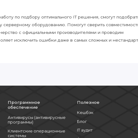
боту по подбору оптимального IT решения, смогут подобрат
у серверному оборудованию. Помогут сверить совместимост
нерство с официальными производителями и проводим
воляет исключить ошибки даже в самых сложных и нестандар
Программное
Полезное
обеспечение
Кешбэк
Антивирусы (антивирусные
Блог
программы)
IT аудит
Клиентские операционные
системы