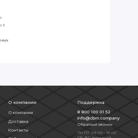
ь
ь с
тных
О компании
Поддержка
8 800 100 01 52
О компании
info@cbm.company
Доставка
Обратный звонок
Контакты
ПН-ПТ: 09:00 - 18:00
СБ, ВС: выходной