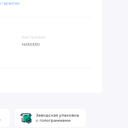
 гарантии
Part Number
14130330
Заводская упаковка
т
с голограммами