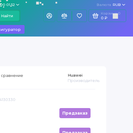
100 01 52
Валюта
RUB
Корзина
0
Найти
0 ₽
игуратор
Huawei
 сравнение
Производитель
14130330
Предзаказ
Предзаказ