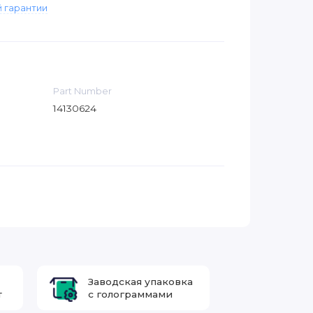
 гарантии
Part Number
14130624
Заводская упаковка
т
с голограммами