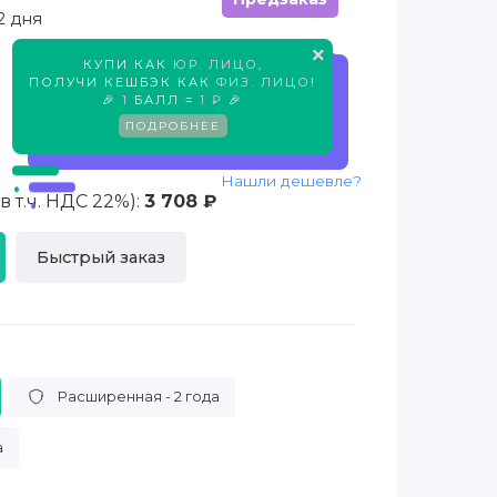
2 дня
×
КУПИ КАК
ЮР. ЛИЦО
,
Предзаказ
ПОЛУЧИ КЕШБЭК КАК
ФИЗ. ЛИЦО
!
🎉
1
БАЛЛ =
1 ₽
🎉
ПОДРОБНЕЕ
Нашли дешевле?
 т.ч. НДС 22%):
3 708 ₽
Быстрый заказ
Расширенная - 2 года
а