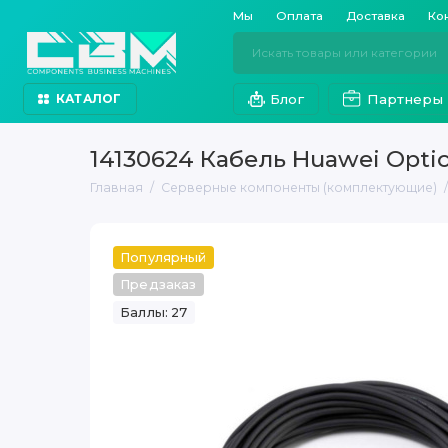
Мы
Оплата
Доставка
Ко
Блог
Партнеры
КАТАЛОГ
14130624 Кабель Huawei Optic
Главная
Серверные компоненты (комплектующие)
Популярный
Предзаказ
Баллы: 27