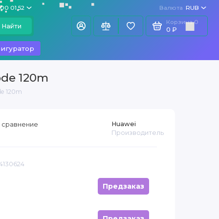
100 01 52
Валюта
RUB
Корзина
0
Найти
0 ₽
игуратор
ode 120m
de 120m
Huawei
 сравнение
Производитель
14130624
Предзаказ
Предзаказ