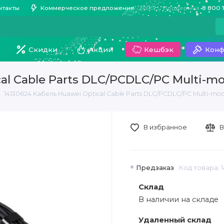
нтакты
Коммерческое предложение
Поддержка
8 800 
Скидки
Акции
Кешбэк
Конф
al Cable Parts DLC/PCDLC/PC Multi-m
14130624 Кабель Huawei Optical Cable Parts DLC/PCDLC/PC Multi-mo
В избранное
В
Предзаказ
Код товара: 
Склад
В наличии на складе
Удаленный склад