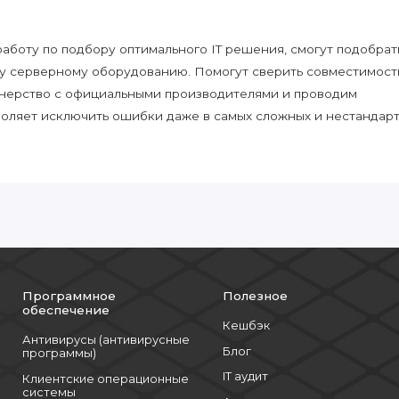
боту по подбору оптимального IT решения, смогут подобрат
у серверному оборудованию. Помогут сверить совместимост
нерство с официальными производителями и проводим
воляет исключить ошибки даже в самых сложных и нестандар
Программное
Полезное
обеспечение
Кешбэк
Антивирусы (антивирусные
Блог
программы)
IT аудит
Клиентские операционные
системы