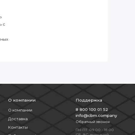
ь
ь с
тных
О компании
Поддержка
8 800 100 01 52
О компании
info@cbm.company
Доставка
Обратный звонок
Контакты
ПН-ПТ: 09:00 - 18:00
СБ, ВС: выходной