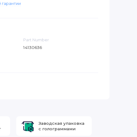
 гарантии
Part Number
14130636
Заводская упаковка
т
с голограммами