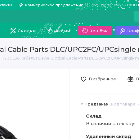
нтакты
Коммерческое предложение
Поддержка
8 800 
Скидки
Акции
Кешбэк
Конф
cal Cable Parts DLC/UPC2FC/UPCsingl
14130636 Кабель Huawei Optical Cable Parts DLC/UPC2FC/UPCsingle 
В избранное
В
Предзаказ
Код товара: 
Склад
В наличии на складе
Удаленный склад