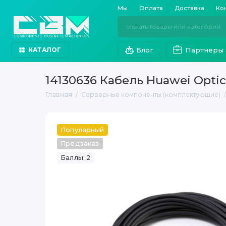
Мы
Оплата
Доставка
Ко
Блог
Партнеры
КАТАЛОГ
14130636 Кабель Huawei Opti
Главная
Серверные компоненты (комплектующие)
Популярный
Предзаказ
Баллы: 2