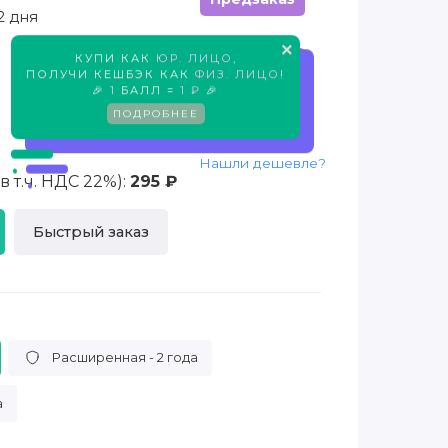
2 дня
×
КУПИ КАК
ЮР. ЛИЦО
,
Предзаказ
ПОЛУЧИ КЕШБЭК КАК
ФИЗ. ЛИЦО
!
🎉
1
БАЛЛ =
1 ₽
🎉
ПОДРОБНЕЕ
Нашли дешевле?
 т.ч. НДС 22%):
295 ₽
Быстрый заказ
Расширенная - 2 года
а