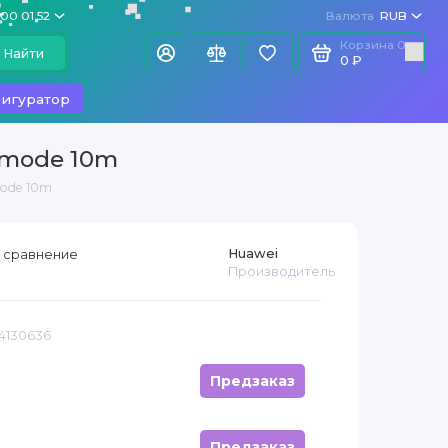
100 01 52
Валюта
RUB
Корзина
0
Найти
0 ₽
игуратор
e mode 10m
mode 10m
Huawei
 сравнение
Производитель
14130636
Предзаказ
Предзаказ