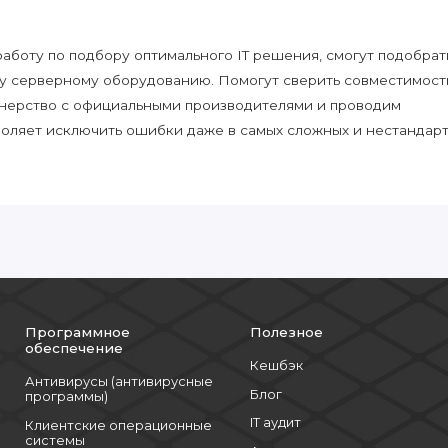
боту по подбору оптимального IT решения, смогут подобрат
у серверному оборудованию. Помогут сверить совместимост
нерство с официальными производителями и проводим
воляет исключить ошибки даже в самых сложных и нестандар
Программное
Полезное
обеспечение
Кешбэк
Антивирусы (антивирусные
Блог
программы)
IT аудит
Клиентские операционные
системы