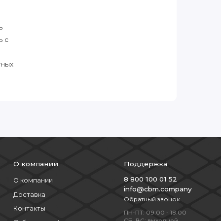
ь
ь с
тных
О компании
Поддержка
8 800 100 01 52
О компании
info@cbm.company
Доставка
Обратный звонок
Контакты
ПН-ПТ: 09:00 - 18:00
СБ, ВС: выходной