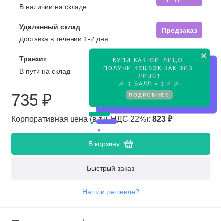
В наличии на складе
Удаленный склад
Предзаказ
Доставка в течении 1-2 дня
×
Транзит
КУПИ КАК
ЮР. ЛИЦО
,
Предзаказ
ПОЛУЧИ КЕШБЭК КАК
ФИЗ.
В пути на склад
ЛИЦО
!
🎉
1
БАЛЛ =
1 ₽
🎉
735 ₽
ПОДРОБНЕЕ
Корпоративная цена (в т.ч. НДС 22%):
823 ₽
В корзину
Быстрый заказ
Нашли дешевле?