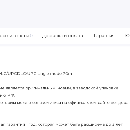
осы и ответы
0
Доставка и оплата
Гарантия
Ю
s DLC/UPCDLC/UPC single mode 70m
 является оригинальным, новым, в заводской упаковке.
рию РФ.
которым можно ознакомиться на официальном сайте вендора.
я гарантия 1 год, которая может быть расширена до 3 лет.