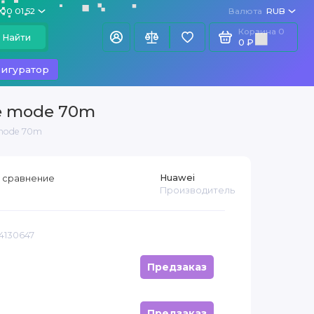
100 01 52
Валюта
RUB
Корзина
0
Найти
0 ₽
игуратор
le mode 70m
 mode 70m
Huawei
 сравнение
Производитель
14130647
Предзаказ
Предзаказ