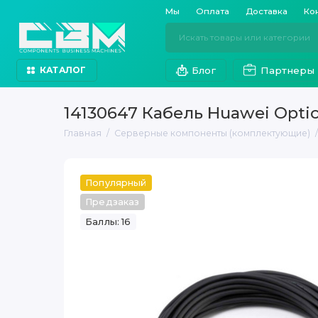
Мы
Оплата
Доставка
Ко
Блог
Партнеры
КАТАЛОГ
14130647 Кабель Huawei Opti
Главная
Серверные компоненты (комплектующие)
Популярный
Предзаказ
Баллы: 16