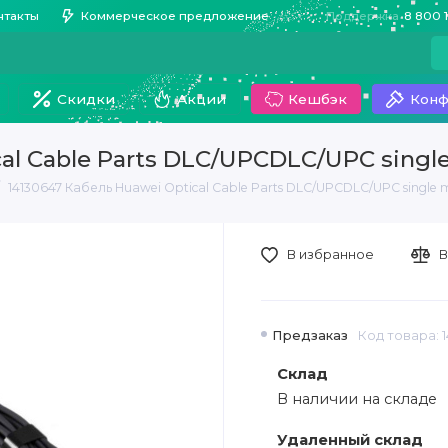
нтакты
Коммерческое предложение
Поддержка
8 800 
Скидки
Акции
Кешбэк
Конф
cal Cable Parts DLC/UPCDLC/UPC sing
14130647 Кабель Huawei Optical Cable Parts DLC/UPCDLC/UPC single
В избранное
В
Предзаказ
Код товара: 
Склад
В наличии на складе
Удаленный склад