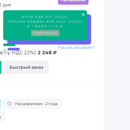
2 дня
×
КУПИ КАК
ЮР. ЛИЦО
,
Предзаказ
ПОЛУЧИ КЕШБЭК КАК
ФИЗ. ЛИЦО
!
🎉
1
БАЛЛ =
1 ₽
🎉
ПОДРОБНЕЕ
Нашли дешевле?
 т.ч. НДС 22%):
2 248 ₽
Быстрый заказ
Расширенная - 2 года
а