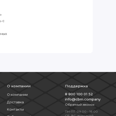
ь
ь с
тных
О компании
Поддержка
8 800 100 01 52
О компании
info@cbm.company
Доставка
Обратный звонок
Контакты
ПН-ПТ: 09:00 - 18:00
СБ, ВС: выходной