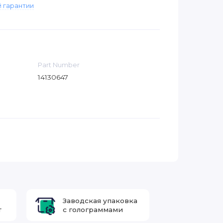
 гарантии
Part Number
14130647
Заводская упаковка
т
с голограммами