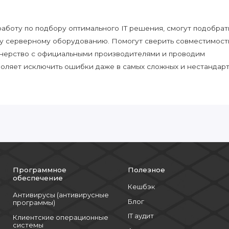
боту по подбору оптимального IT решения, смогут подобрат
у серверному оборудованию. Помогут сверить совместимост
нерство с официальными производителями и проводим
воляет исключить ошибки даже в самых сложных и нестандар
Программное
Полезное
обеспечение
Кешбэк
Антивирусы (антивирусные
Блог
программы)
IT аудит
Клиентские операционные
системы