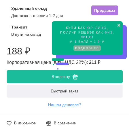
Удаленный склад
Предзаказ
Доставка в течении 1-2 дня
×
Транзит
КУПИ КАК
ЮР. ЛИЦО
,
Предзаказ
ПОЛУЧИ КЕШБЭК КАК
ФИЗ.
В пути на склад
ЛИЦО
!
🎉
1
БАЛЛ =
1 ₽
🎉
188 ₽
ПОДРОБНЕЕ
Корпоративная цена (в т.ч. НДС 22%):
211 ₽
В корзину
Быстрый заказ
Нашли дешевле?
В избранное
В сравнение