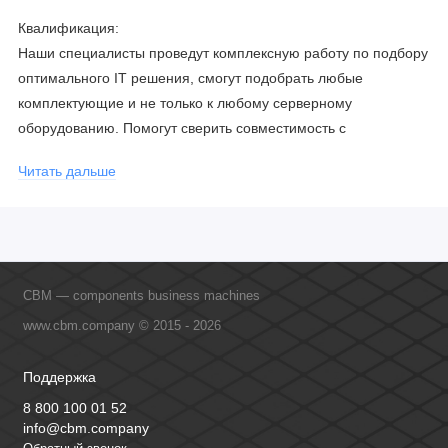
Квалификация:
Наши специалисты проведут комплексную работу по подбору
оптимального IT решения, смогут подобрать любые
комплектующие и не только к любому серверному
оборудованию. Помогут сверить совместимость с
соблюдением всех параметров. Имеем партнерство с
Читать дальше
официальными производителями и проводим регулярное
обучение сотрудников, что позволяет исключить ошибки даже
в самых сложных и нестандартных решениях.
CBM — components business machines
www.cbm.company © 2015 - 2026
Поддержка
8 800 100 01 52
info@cbm.company