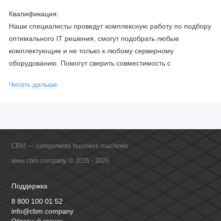
Квалификация:
Наши специалисты проведут комплексную работу по подбору
оптимального IT решения, смогут подобрать любые
комплектующие и не только к любому серверному
оборудованию. Помогут сверить совместимость с
соблюдением всех параметров. Имеем партнерство с
Читать дальше
официальными производителями и проводим регулярное
обучение сотрудников, что позволяет исключить ошибки даже
в самых сложных и нестандартных решениях.
CBM — components business machines
www.cbm.company © 2015 - 2026
Поддержка
8 800 100 01 52
info@cbm.company