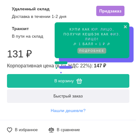
Удаленный склад
Предзаказ
Доставка в течении 1-2 дня
×
Транзит
КУПИ КАК
ЮР. ЛИЦО
,
Предзаказ
ПОЛУЧИ КЕШБЭК КАК
ФИЗ.
В пути на склад
ЛИЦО
!
🎉
1
БАЛЛ =
1 ₽
🎉
131 ₽
ПОДРОБНЕЕ
Корпоративная цена (в т.ч. НДС 22%):
147 ₽
В корзину
Быстрый заказ
Нашли дешевле?
В избранное
В сравнение