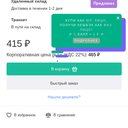
Удаленный склад
Предзаказ
Доставка в течении 1-2 дня
×
Транзит
КУПИ КАК
ЮР. ЛИЦО
,
Предзаказ
ПОЛУЧИ КЕШБЭК КАК
ФИЗ.
В пути на склад
ЛИЦО
!
🎉
1
БАЛЛ =
1 ₽
🎉
415 ₽
ПОДРОБНЕЕ
Корпоративная цена (в т.ч. НДС 22%):
465 ₽
В корзину
Быстрый заказ
Нашли дешевле?
В избранное
В сравнение