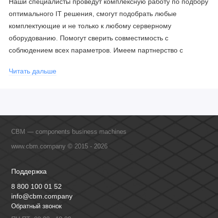
Наши специалисты проведут комплексную работу по подбору
оптимального IT решения, смогут подобрать любые
комплектующие и не только к любому серверному
оборудованию. Помогут сверить совместимость с
соблюдением всех параметров. Имеем партнерство с
официальными производителями и проводим регулярное
Читать дальше
обучение сотрудников, что позволяет исключить ошибки даже
в самых сложных и нестандартных решениях.
CBM — components business machines
www.cbm.company © 2015 - 2026
Поддержка
8 800 100 01 52
info@cbm.company
Обратный звонок