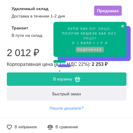
Удаленный склад
Предзаказ
Доставка в течении 1-2 дня
×
Транзит
КУПИ КАК
ЮР. ЛИЦО
,
Предзаказ
ПОЛУЧИ КЕШБЭК КАК
ФИЗ.
В пути на склад
ЛИЦО
!
🎉
1
БАЛЛ =
1 ₽
🎉
2 012 ₽
ПОДРОБНЕЕ
Корпоративная цена (в т.ч. НДС 22%):
2 253 ₽
В корзину
Быстрый заказ
Нашли дешевле?
В избранное
В сравнение