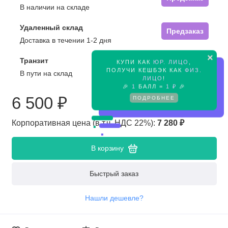
В наличии на складе
Удаленный склад
Предзаказ
Доставка в течении 1-2 дня
×
Транзит
КУПИ КАК
ЮР. ЛИЦО
,
Предзаказ
ПОЛУЧИ КЕШБЭК КАК
ФИЗ.
В пути на склад
ЛИЦО
!
🎉
1
БАЛЛ =
1 ₽
🎉
6 500 ₽
ПОДРОБНЕЕ
Корпоративная цена (в т.ч. НДС 22%):
7 280 ₽
В корзину
Быстрый заказ
Нашли дешевле?