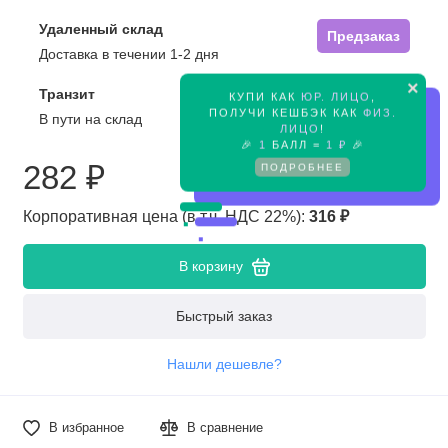
Удаленный склад
Предзаказ
Доставка в течении 1-2 дня
×
Транзит
КУПИ КАК
ЮР. ЛИЦО
,
Предзаказ
ПОЛУЧИ КЕШБЭК КАК
ФИЗ.
В пути на склад
ЛИЦО
!
🎉
1
БАЛЛ =
1 ₽
🎉
282 ₽
ПОДРОБНЕЕ
Корпоративная цена (в т.ч. НДС 22%):
316 ₽
В корзину
Быстрый заказ
Нашли дешевле?
В избранное
В сравнение