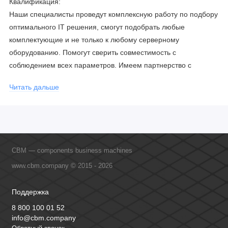
Квалификация:
Наши специалисты проведут комплексную работу по подбору
оптимального IT решения, смогут подобрать любые
комплектующие и не только к любому серверному
оборудованию. Помогут сверить совместимость с
соблюдением всех параметров. Имеем партнерство с
официальными производителями и проводим регулярное
Читать дальше
обучение сотрудников, что позволяет исключить ошибки даже
в самых сложных и нестандартных решениях.
CBM — components business machines
www.cbm.company © 2015 - 2026
Поддержка
8 800 100 01 52
info@cbm.company