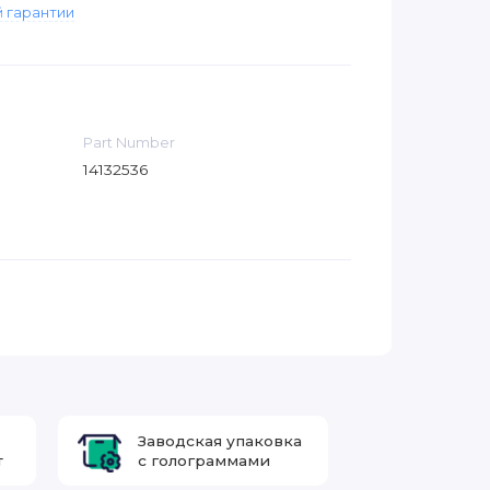
 гарантии
Part Number
14132536
Заводская упаковка
т
с голограммами