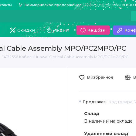
нтакты
Коммерческое предложение
Поддержка
8 800 
Скидки
Акции
Кешбэк
Конф
cal Cable Assembly MPO/PC2MPO/PC
14132536 Кабель Huawei Optical Cable Assembly MPO/PC2MPO/PC
В избранное
В
Предзаказ
Код товара: 1
Склад
В наличии на складе
Удаленный склад