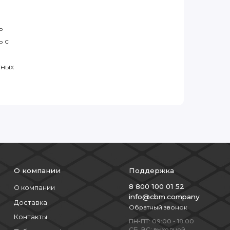
ь
ь с
тных
О компании
Поддержка
8 800 100 01 52
О компании
info@cbm.company
Доставка
Обратный звонок
Контакты
ПН-ПТ: 09:00 - 18:00
СБ, ВС: выходной