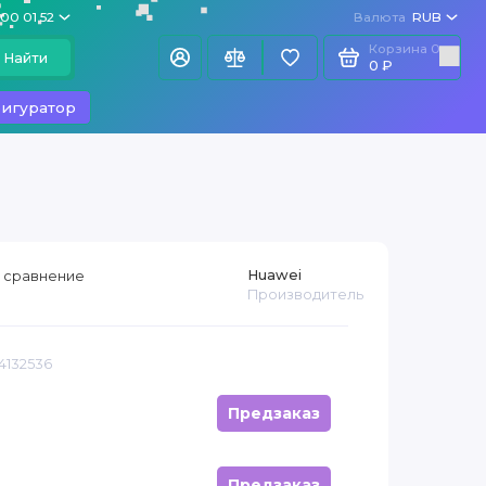
100 01 52
Валюта
RUB
Корзина
0
Найти
0 ₽
игуратор
Huawei
 сравнение
Производитель
4132536
Предзаказ
Предзаказ