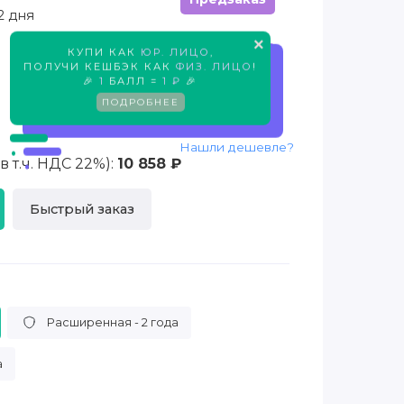
2 дня
×
КУПИ КАК
ЮР. ЛИЦО
,
Предзаказ
ПОЛУЧИ КЕШБЭК КАК
ФИЗ. ЛИЦО
!
🎉
1
БАЛЛ =
1 ₽
🎉
ПОДРОБНЕЕ
Нашли дешевле?
 т.ч. НДС 22%):
10 858 ₽
Быстрый заказ
Расширенная - 2 года
а