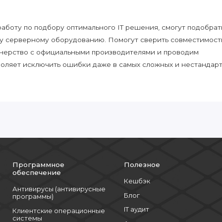
боту по подбору оптимального IT решения, смогут подобрат
у серверному оборудованию. Помогут сверить совместимост
нерство с официальными производителями и проводим
воляет исключить ошибки даже в самых сложных и нестандар
Программное
Полезное
обеспечение
Кешбэк
Антивирусы (антивирусные
Блог
программы)
IT аудит
Клиентские операционные
системы