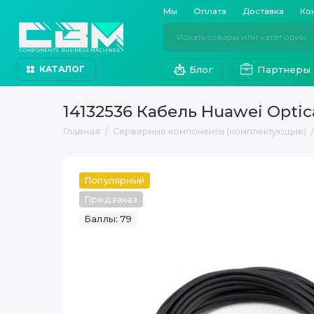
Мы
Оплата
Доставка
Ко
Блог
Партнеры
КАТАЛОГ
14132536 Кабель Huawei Opti
Главная
Серверные компоненты (комплектующие)
Популярный
Предзаказ
Баллы: 79